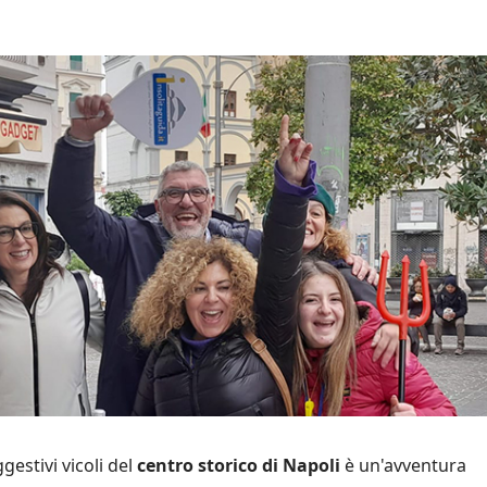
Antonella
Nadia
gestivi vicoli del
centro storico di Napoli
è un'avventura
Da non perdere!
Complimenti!