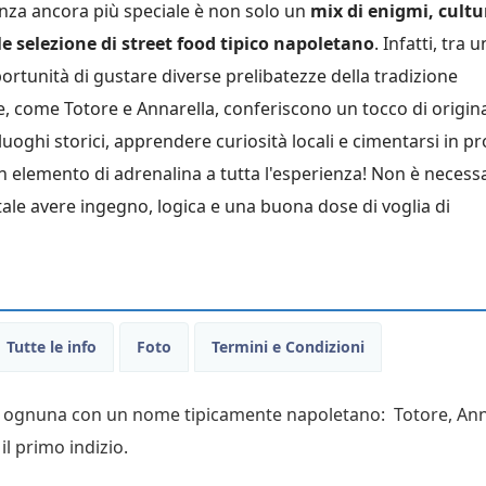
enza ancora più speciale è non solo un
mix di enigmi, cultu
ile selezione di street food tipico napoletano
. Infatti, tra 
Divertente e coinvolgente come
Partecipato con i colle
pportunità di gustare diverse prelibatezze della tradizione
esperienza.
lavoro: attività di team b
e, come Totore e Annarella, conferiscono un tocco di origina
sopra le righe!
luoghi storici, apprendere curiosità locali e cimentarsi in p
 elemento di adrenalina a tutta l'esperienza! Non è necess
tale avere ingegno, logica e una buona dose di voglia di
Tutte le info
Foto
Termini e Condizioni
e, ognuna con un nome tipicamente napoletano: Totore, Anna
il primo indizio.