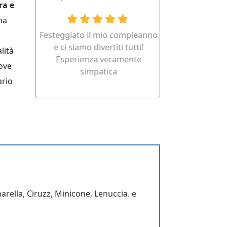
ra e
una
ghi di
Festeggiato il mio compleanno
Divertente e c
uilding
e ci siamo divertiti tutti!
espe
lità
Esperienza veramente
rove
simpatica
ario
rella, Ciruzz, Minicone, Lenuccia. e