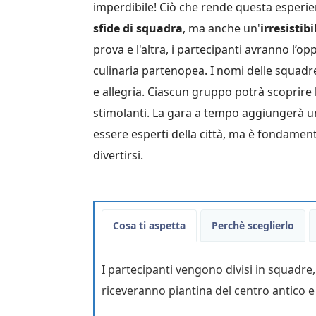
imperdibile! Ciò che rende questa esperi
sfide di squadra
, ma anche un'
irresistib
Festeggiato il mio compleanno
prova e l'altra, i partecipanti avranno l’o
e ci siamo divertiti tutti!
culinaria partenopea. I nomi delle squadr
Esperienza veramente
e allegria. Ciascun gruppo potrà scoprire 
simpatica
stimolanti. La gara a tempo aggiungerà un
essere esperti della città, ma è fondamen
divertirsi.
Cosa ti aspetta
Perchè sceglierlo
I partecipanti vengono divisi in squadr
riceveranno piantina del centro antico e 