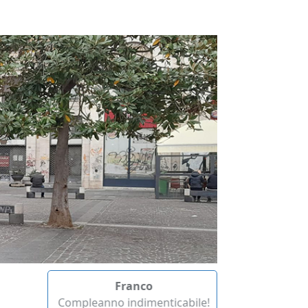
Franco
Ant
Compleanno indimenticabile!
Da non