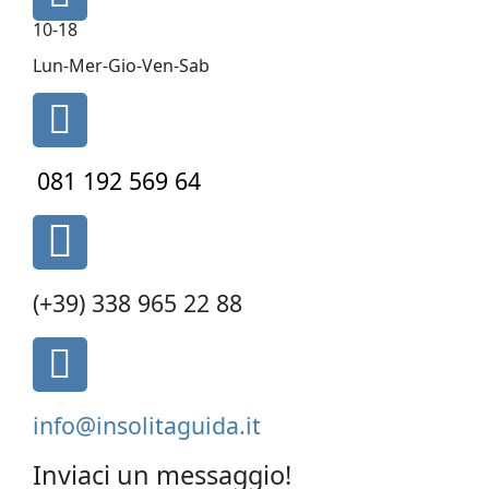
fa-
10-18
clock-
o
Lun-Mer-Gio-Ven-Sab
fa
fa-
phone
081 192 569 64
fas
fa-
phone-
(+39) 338 965 22 88
alt
fa
fa-
envelope-
info@insolitaguida.it
square
Inviaci un messaggio!