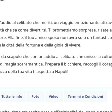
’addio al celibato che meriti, un viaggio emozionante attra
 città che sa come divertirsi. Ti promettiamo sorprese, risate a
re. Alla fine, il tuo amico sposo non avrà solo un fantastico
a città della fortuna e della gioia di vivere.
 da scapolo che con un addio al celibato che unisce la cultu
di magia scaramantica. Prepara il bicchiere, raccogli il cora
zza della tua vita ti aspetta a Napoli!
Tutte le info
Foto
Video
Termini e Condizioni
lta viene arricchito grazie all’originalità del popolo napol