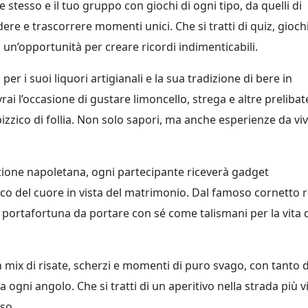
te stesso e il tuo gruppo con giochi di ogni tipo, da quelli di
 ridere e trascorrere momenti unici. Che si tratti di quiz, giochi
à un’opportunità per creare ricordi indimenticabili.
per i suoi liquori artigianali e la sua tradizione di bere in
ai l’occasione di gustare limoncello, strega e altre preliba
pizzico di follia. Non solo sapori, ma anche esperienze da vi
zione napoletana, ogni partecipante riceverà gadget
co del cuore in vista del matrimonio. Dal famoso cornetto 
 portafortuna da portare con sé come talismani per la vita 
 mix di risate, scherzi e momenti di puro svago, con tanto d
a ogni angolo. Che si tratti di un aperitivo nella strada più v
so.