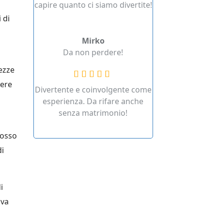
capire quanto ci siamo divertite!
 di
Mirko
Da non perdere!
tezze
vere
Divertente e coinvolgente come
esperienza. Da rifare anche
senza matrimonio!
rosso
di
i
iva