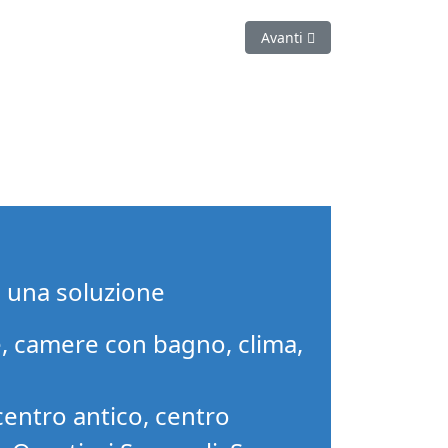
Articolo successivo: Regole 
Avanti
i una soluzione
, camere con bagno, clima,
centro antico, centro