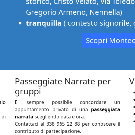
storico, Cristo Velato, Via Toled
Gregorio Armeno, Nennella)
tranquilla
( contesto signorile,
Scopri Monteo
Passeggiate Narrate per
V
gruppi
alo
E' sempre possibile concordare un
appuntamento privato di una
passeggiata
 di
narrata
scegliendo data e ora.
Contattaci al 338 965 22 88 per conoscere il
contributo di partecipazione.