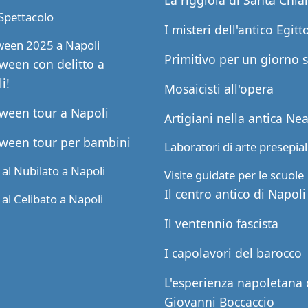
La riggiola di Santa Chia
Spettacolo
I misteri dell'antico Egitt
ween 2025 a Napoli
Primitivo per un giorno 
ween con delitto a
i!
Mosaicisti all'opera
ween tour a Napoli
Artigiani nella antica Ne
ween tour per bambini
Laboratori di arte presepia
al Nubilato a Napoli
Visite guidate per le scuole
Il centro antico di Napoli
al Celibato a Napoli
Il ventennio fascista
I capolavori del barocco
L'esperienza napoletana 
Giovanni Boccaccio