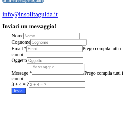
fa fa-envelope-square
info@insolitaguida.it
Inviaci un messaggio!
Nome
Cognome
Email
*
Prego compila tutti i
campi
Oggetto
Message
*
Prego compila tutti i
campi
3 + 4 = ?
Invia!