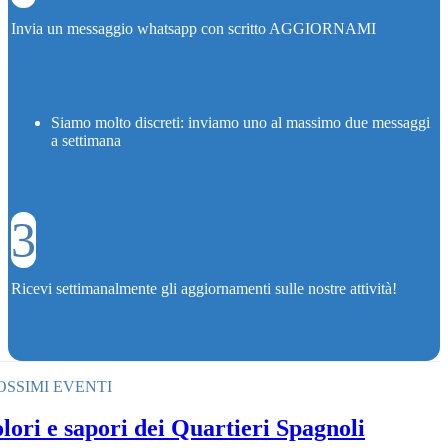
Invia un messaggio whatsapp con scritto AGGIORNAMI
Siamo molto discreti: inviamo uno al massimo due messaggi
a settimana
3
Ricevi settimanalmente gli aggiornamenti sulle nostre attività!
OSSIMI EVENTI
lori e sapori dei Quartieri Spagnoli