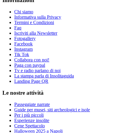
Informazioni
Chi siamo
Informativa sulla Privacy
Termini e Condizioni
Faq
Iscriviti alla Newsletter
Fotogallery
Facebook
Instagram
Tik Tok
Collabora con noi!
Paga con paypal
Tv e radio parlano di noi
La stampa parla di Insolitaguida
Landing Page QR
Le nostre attività
Passeggiate narrate
Guide per musei, siti archeologici e isole
Per i più piccoli
Esperienze insolite
Cene Spettacolo
Halloween 2025 a Napoli