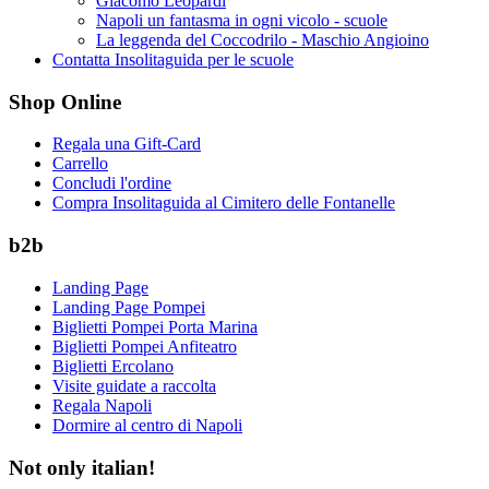
Giacomo Leopardi
Napoli un fantasma in ogni vicolo - scuole
La leggenda del Coccodrilo - Maschio Angioino
Contatta Insolitaguida per le scuole
Shop Online
Regala una Gift-Card
Carrello
Concludi l'ordine
Compra Insolitaguida al Cimitero delle Fontanelle
b2b
Landing Page
Landing Page Pompei
Biglietti Pompei Porta Marina
Biglietti Pompei Anfiteatro
Biglietti Ercolano
Visite guidate a raccolta
Regala Napoli
Dormire al centro di Napoli
Not only italian!