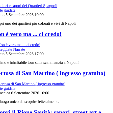
te guidate
ato 5 Settembre 2026
10:00
ri uno dei quartieri più colorati e vivi di Napoli
n è vero ma ... ci credo!
seggiate Narrate
ato 5 Settembre 2026
17:00
rimo e inimitabile tour sulla scaramanzia a Napoli!
rtosa di San Martino ( ingresso gratuito)
te guidate
enica 6 Settembre 2026
10:00
luogo unico da scoprire letteralmente.
opri il Rione Sanità: sapori, street art e