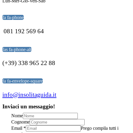
Lun-Mer-Gio-Ven-Sab
fa fa-phone
081 192 569 64
fas fa-phone-alt
(+39) 338 965 22 88
fa fa-envelope-square
info@insolitaguida.it
Inviaci un messaggio!
Nome
Cognome
Email
*
Prego compila tutti i