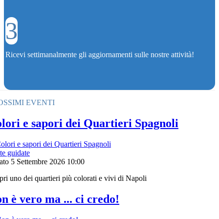
3
Ricevi settimanalmente gli aggiornamenti sulle nostre attività!
OSSIMI EVENTI
lori e sapori dei Quartieri Spagnoli
te guidate
ato 5 Settembre 2026
10:00
ri uno dei quartieri più colorati e vivi di Napoli
n è vero ma ... ci credo!