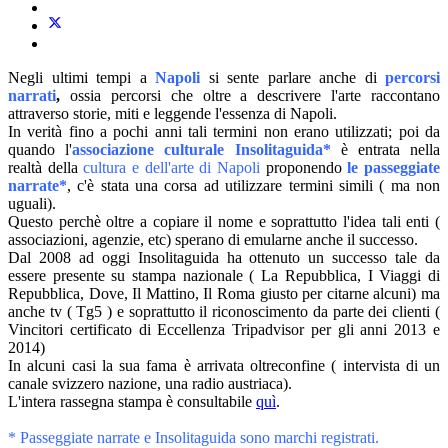
Negli ultimi tempi a
Napoli
si sente parlare anche di
percorsi
narrati
,
ossia percorsi che oltre a descrivere l'arte raccontano
attraverso storie, miti e leggende l'essenza di Napoli.
In verità fino a pochi anni tali termini non erano utilizzati; poi da
quando l'
associazione culturale Insolitaguida*
è entrata nella
realtà della
cultura e dell'arte di Napoli
proponendo
le passeggiate
narrate*
, c'è stata una corsa ad utilizzare termini simili ( ma non
uguali).
Questo perchè oltre a copiare il nome e soprattutto l'idea tali enti (
associazioni, agenzie, etc) sperano di emularne anche il successo.
Dal 2008 ad oggi Insolitaguida ha ottenuto un successo tale da
essere presente su stampa nazionale ( La Repubblica, I Viaggi di
Repubblica, Dove, Il Mattino, Il Roma giusto per citarne alcuni) ma
anche tv ( Tg5 ) e soprattutto il riconoscimento da parte dei clienti (
Vincitori certificato di Eccellenza Tripadvisor per gli anni 2013 e
2014)
In alcuni casi la sua fama è arrivata oltreconfine ( intervista di un
canale svizzero nazione, una radio austriaca).
L'intera rassegna stampa è consultabile
quì
.
* Passeggiate narrate e Insolitaguida sono marchi registrati.