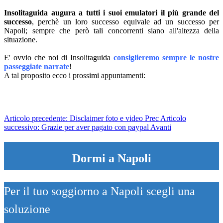
Insolitaguida augura a tutti i suoi emulatori il più grande del
successo
, perchè un loro successo equivale ad un successo per
Napoli; sempre che però tali concorrenti siano all'altezza della
situazione.
E' ovvio che noi di Insolitaguida
consiglieremo sempre le nostre
passeggiate narrate
!
A tal proposito ecco i prossimi appuntamenti:
Articolo precedente: Disclaimer foto e video
Prec
Articolo
successivo: Grazie per aver pagato con paypal
Avanti
Dormi a Napoli
Per il tuo soggiorno a Napoli scegli una
soluzione