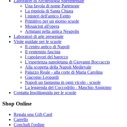
Laboratori di Archeologia Sperimentale
Una favola di nome Partenope
La riggiola di Santa Chiara
I misteri dell'antico Egitto
Primitivo per un giorno scuole
Mosaicisti all'opera
Artigiani nella antica Neapolis
Laboratori di arte presepiale
Visite guidate per le scuole
Il centro antico di Napoli
Il ventennio fascista
I capolavori del barocco
L'esperienza napoletana di Giovanni Boccaccio
Alla scoperta della Napoli Medievale
Palazzo Reale - alla corte di Maria Carolina
Giacomo Leopardi
Napoli un fantasma in ogni vicolo - scuole
La leggenda del Coccodrilo - Maschio Angioino
Contatta Insolitaguida per le scuole
Shop Online
Regala una Gift-Card
Carrello
Concludi l'ordine