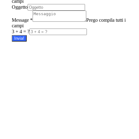
campi
Oggetto
Message
*
Prego compila tutti i
campi
3 + 4 = ?
Invia!