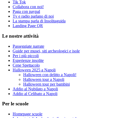
Tik Tok
Collabora con noi!
Paga con paypal
Tv e radio parlano di noi
La stampa parla di Insolitaguida
Landing Page QR
Le nostre attività
Passeggiate narrate
Guide per musei, siti archeologici e isole
Per i più piccoli
Esperienze insolite
Cene Spettacolo
Halloween 2025 a Napoli
Halloween con delitto a Napoli!
Halloween tour a Napoli
Halloween tour per bambini
Addio al Nubilato a Napoli
Addio al Celibato a Napoli
Per le scuole
Homepage scuole