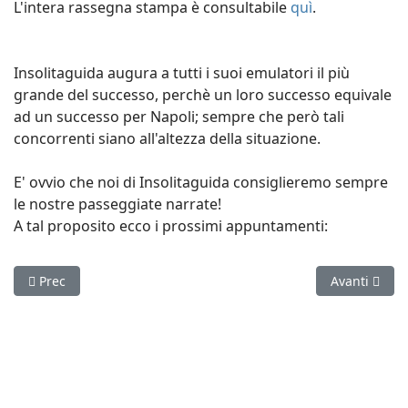
L'intera rassegna stampa è consultabile
quì
.
Insolitaguida augura a tutti i suoi emulatori il più
grande del successo, perchè un loro successo equivale
ad un successo per Napoli; sempre che però tali
concorrenti siano all'altezza della situazione.
E' ovvio che noi di Insolitaguida consiglieremo sempre
le nostre passeggiate narrate!
A tal proposito ecco i prossimi appuntamenti:
Articolo precedente: Percorsi insolitamente guidati a Napoli
Articolo suc
Prec
Avanti