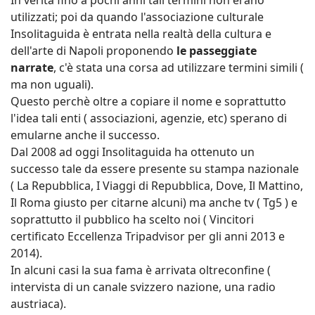
In verità fino a pochi anni tali termini non erano
utilizzati; poi da quando l'associazione culturale
Insolitaguida è entrata nella realtà della cultura e
dell'arte di Napoli proponendo
le passeggiate
narrate
, c'è stata una corsa ad utilizzare termini simili (
ma non uguali).
Questo perchè oltre a copiare il nome e soprattutto
l'idea tali enti ( associazioni, agenzie, etc) sperano di
emularne anche il successo.
Dal 2008 ad oggi Insolitaguida ha ottenuto un
successo tale da essere presente su stampa nazionale
( La Repubblica, I Viaggi di Repubblica, Dove, Il Mattino,
Il Roma giusto per citarne alcuni) ma anche tv ( Tg5 ) e
soprattutto il pubblico ha scelto noi ( Vincitori
certificato Eccellenza Tripadvisor per gli anni 2013 e
2014).
In alcuni casi la sua fama è arrivata oltreconfine (
intervista di un canale svizzero nazione, una radio
austriaca).