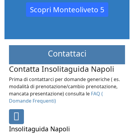
Scopri Monteoliveto 5
Contattaci
Contatta Insolitaguida Napoli
Prima di contattarci per domande generiche ( es.
modalità di prenotazione/cambio prenotazione,
mancata presentazione) consulta le
FAQ (
Domande Frequenti)
fas
fa-
map-
Insolitaguida Napoli