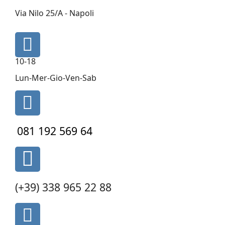
marker
Via Nilo 25/A - Napoli
fa
fa-
10-18
clock-
o
Lun-Mer-Gio-Ven-Sab
fa
fa-
phone
081 192 569 64
fas
fa-
phone-
(+39) 338 965 22 88
alt
fa
fa-