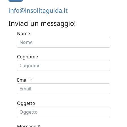
envelope-
info@insolitaguida.it
square
Inviaci un messaggio!
Nome
Cognome
Email
*
Oggetto
Message
*