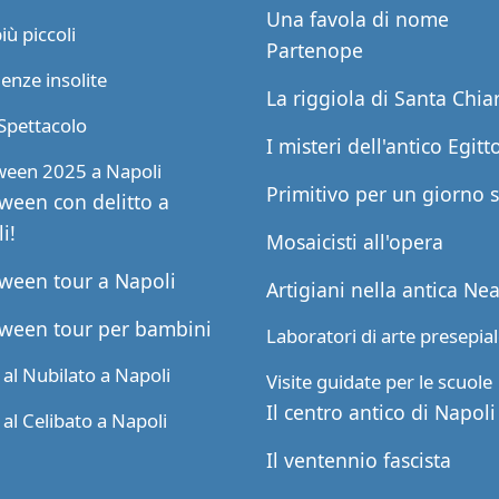
Una favola di nome
più piccoli
Partenope
enze insolite
La riggiola di Santa Chia
Spettacolo
I misteri dell'antico Egitt
ween 2025 a Napoli
Primitivo per un giorno 
ween con delitto a
i!
Mosaicisti all'opera
ween tour a Napoli
Artigiani nella antica Ne
ween tour per bambini
Laboratori di arte presepia
al Nubilato a Napoli
Visite guidate per le scuole
Il centro antico di Napoli
al Celibato a Napoli
Il ventennio fascista