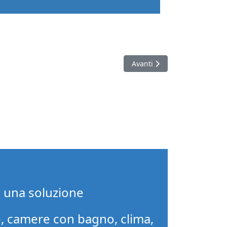
Articolo successivo: I Misteri
Avanti
i una soluzione
, camere con bagno, clima,