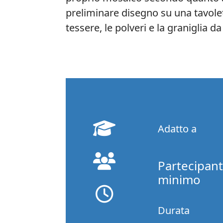
preliminare disegno su una tavole
tessere, le polveri e la graniglia da
fa
fa-
Adatto a
graduation-
fa
cap
fa-
Partecipant
group
fa
minimo
fa-
clock-
Durata
o