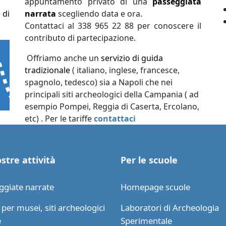
appuntamento privato di una
passeggiata
 di
narrata
scegliendo data e ora.
Contattaci al 338 965 22 88 per conoscere il
contributo di partecipazione.
Offriamo anche un
servizio di guida
tradizionale
( italiano, inglese, francesce,
spagnolo, tedesco) sia a Napoli che nei
principali siti archeologici della Campania ( ad
esempio Pompei, Reggia di Caserta, Ercolano,
etc) . Per le tariffe
contattaci
stre attività
Per le scuole
ggiate narrate
Homepage scuole
per musei, siti archeologici
Laboratori di Archeologia
e
Sperimentale