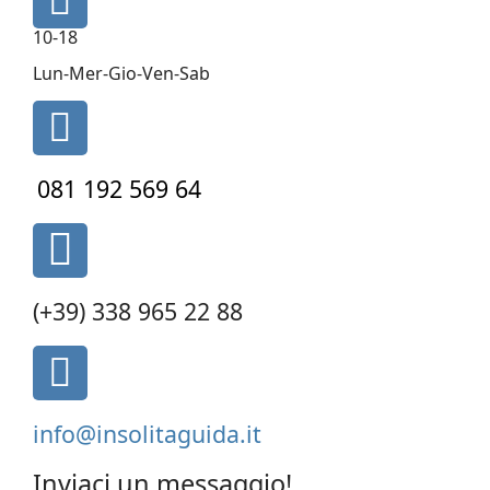
fa-
10-18
clock-
o
Lun-Mer-Gio-Ven-Sab
fa
fa-
phone
081 192 569 64
fas
fa-
phone-
(+39) 338 965 22 88
alt
fa
fa-
envelope-
info@insolitaguida.it
square
Inviaci un messaggio!