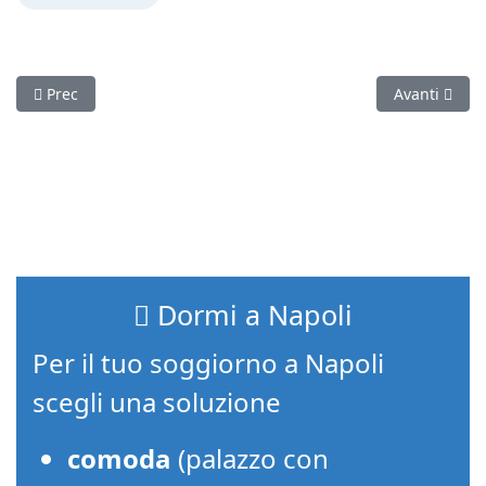
Articolo precedente: Il centro antico di Napoli, a spasso tra 
Articolo succ
Prec
Avanti
Dormi a Napoli
Per il tuo soggiorno a Napoli
scegli una soluzione
comoda
(palazzo con