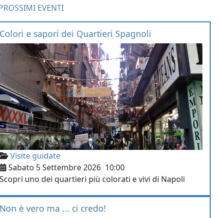
PROSSIMI EVENTI
Colori e sapori dei Quartieri Spagnoli
Visite guidate
Sabato 5 Settembre 2026
10:00
Scopri uno dei quartieri più colorati e vivi di Napoli
Non è vero ma ... ci credo!