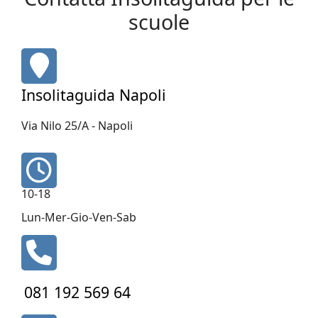
scuole
fas
fa-
map-
Insolitaguida Napoli
marker
Via Nilo 25/A - Napoli
fa
fa-
10-18
clock-
o
Lun-Mer-Gio-Ven-Sab
fa
fa-
phone
081 192 569 64