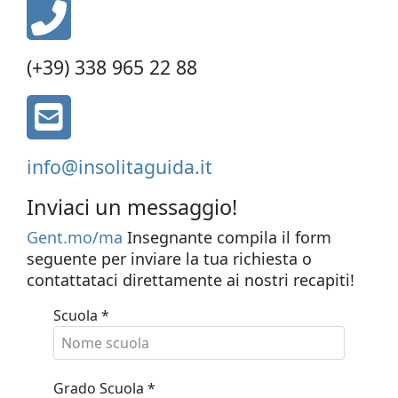
fas
fa-
phone-
(+39) 338 965 22 88
alt
fa
fa-
envelope-
info@insolitaguida.it
square
Inviaci un messaggio!
Gent.mo/ma
Insegnante compila il form
seguente per inviare la tua richiesta o
contattataci direttamente ai nostri recapiti!
Scuola
*
Grado Scuola
*