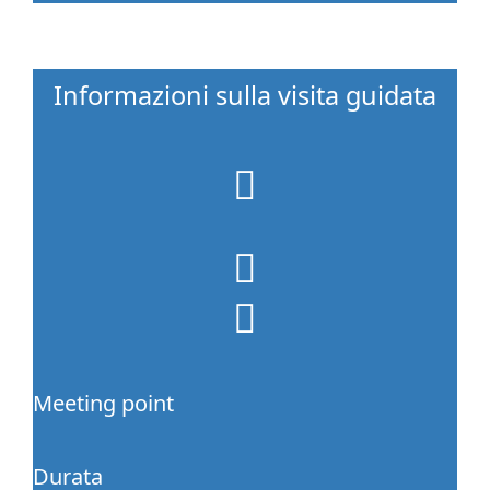
Informazioni sulla visita guidata
fa
fa-
map-
marker
fa
fa-
fa
clock-
fa-
o
money
Meeting point
Durata