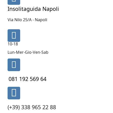
fa-
map-
Insolitaguida Napoli
marker
Via Nilo 25/A - Napoli
fa
fa-
10-18
clock-
o
Lun-Mer-Gio-Ven-Sab
fa
fa-
phone
081 192 569 64
fas
fa-
phone-
(+39) 338 965 22 88
alt