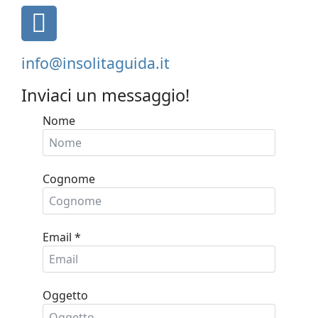
fa
fa-
envelope-
info@insolitaguida.it
square
Inviaci un messaggio!
Nome
Cognome
Email
*
Oggetto