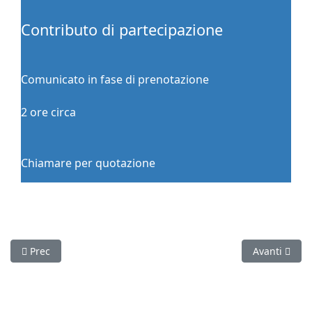
Contributo di partecipazione
Comunicato in fase di prenotazione
2 ore circa
Chiamare per quotazione
Articolo precedente: Quartieri Spagnoli: tra colori e sapori
Articolo succ
Prec
Avanti