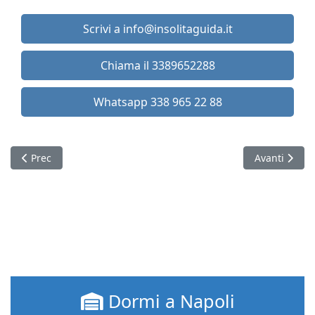
Scrivi a info@insolitaguida.it
Chiama il 3389652288
Whatsapp 338 965 22 88
Articolo precedente: Scendendo il Moiariello
Articolo suc
Prec
Avanti
Dormi a Napoli