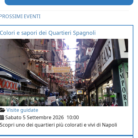
PROSSIMI EVENTI
Colori e sapori dei Quartieri Spagnoli
Visite guidate
Sabato 5 Settembre 2026
10:00
Scopri uno dei quartieri più colorati e vivi di Napoli