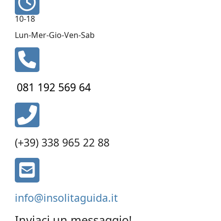
fa-
10-18
clock-
o
Lun-Mer-Gio-Ven-Sab
fa
fa-
phone
081 192 569 64
fas
fa-
phone-
(+39) 338 965 22 88
alt
fa
fa-
envelope-
info@insolitaguida.it
square
Inviaci un messaggio!