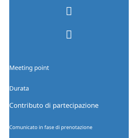
fa-
clock-
o
fa
fa-
money
Meeting point
Durata
Contributo di partecipazione
Comunicato in fase di prenotazione