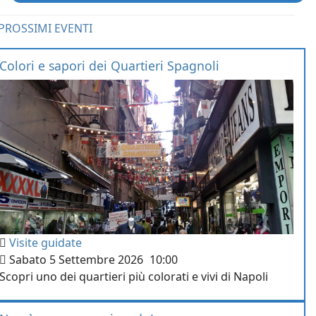
PROSSIMI EVENTI
Colori e sapori dei Quartieri Spagnoli
Visite guidate
Sabato 5 Settembre 2026
10:00
Scopri uno dei quartieri più colorati e vivi di Napoli