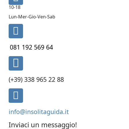
fa-
10-18
clock-
o
Lun-Mer-Gio-Ven-Sab
fa
fa-
phone
081 192 569 64
fas
fa-
phone-
(+39) 338 965 22 88
alt
fa
fa-
envelope-
info@insolitaguida.it
square
Inviaci un messaggio!