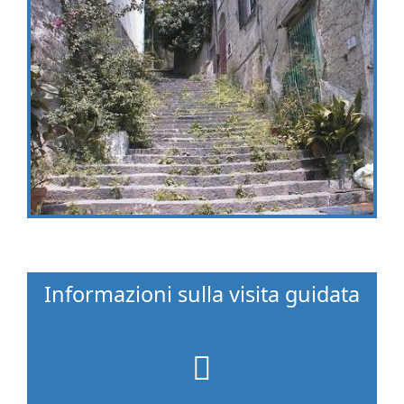
Informazioni sulla visita guidata
fa
fa-
map-
marker
fa