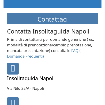
Contattaci
Contatta Insolitaguida Napoli
Prima di contattarci per domande generiche ( es.
modalità di prenotazione/cambio prenotazione,
mancata presentazione) consulta le
FAQ (
Domande Frequenti)
fas
fa-
map-
Insolitaguida Napoli
marker
Via Nilo 25/A - Napoli
fa