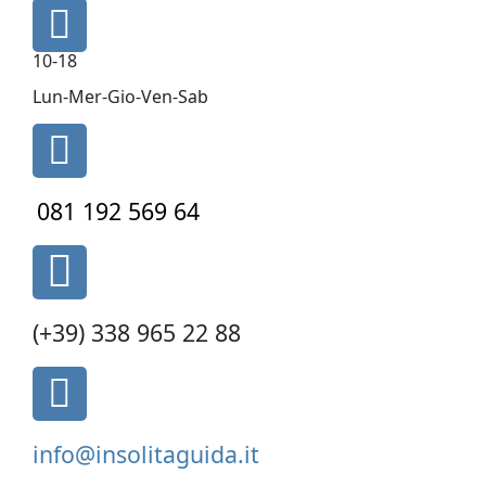
fa
fa-
10-18
clock-
o
Lun-Mer-Gio-Ven-Sab
fa
fa-
phone
081 192 569 64
fas
fa-
phone-
(+39) 338 965 22 88
alt
fa
fa-
envelope-
info@insolitaguida.it
square