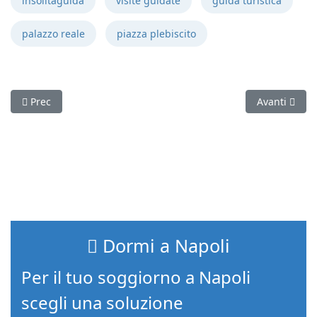
insolitaguida
visite guidate
guida turistica
palazzo reale
piazza plebiscito
Articolo precedente: Scavi archeologici di Pompei
Articolo suc
Prec
Avanti
Dormi a Napoli
Per il tuo soggiorno a Napoli
scegli una soluzione